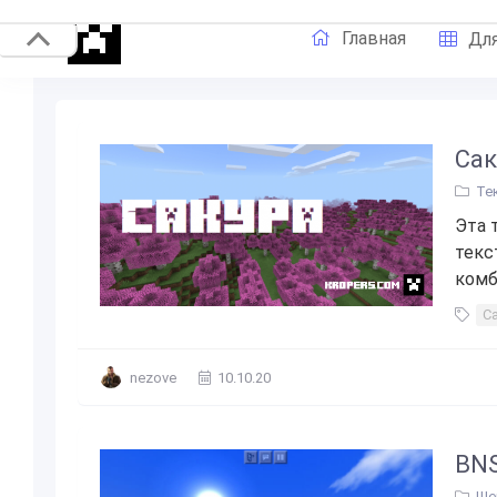
Главная
Для
Сак
Те
Эта 
текс
комб
С
nezove
10.10.20
BN
Ше