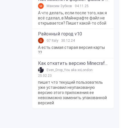
Максим Зубков
04.11.25
А что делать, если после того, как я
всё сделал, в Майнкрафте файл не
открывается? Пишет какой-то сбой
Районный город v10
G7 Italy
30.12.24
А есть самая старая версия карты
??
Как откатить версию Minecraft Bedrock Edition на Windows 10?
Even_Drop_You aka xxLondon
25.02.23
пишет что текущий пользователь
уже установил неупакованую
версию этого приложения.ее
невозможно заменить упакованной
версией