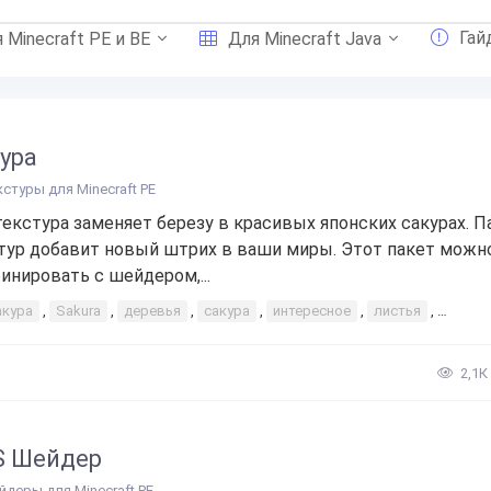
Гай
 Minecraft PE и BE
Для Minecraft Java
ура
кстуры для Minecraft PE
текстура заменяет березу в красивых японских сакурах. П
тур добавит новый штрих в ваши миры. Этот пакет можн
инировать с шейдером,...
акура
,
Sakura
,
деревья
,
сакура
,
интересное
,
листья
,
новые 
2,1К
S Шейдер
йдеры для Minecraft PE