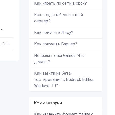
Как играть по сети в xbox?
Как создать бесплатный
сервер?
,
яркость
,
солнце
,
красиво
Как приучить Лису?
Как получить Барьер?
0
Исчезла папка Games. Что
делать?
Как выйти из бета-
тестирования в Bedrock Edition
Windows 10?
Комментарии
Как изменить формат файла с zip в mcworld?