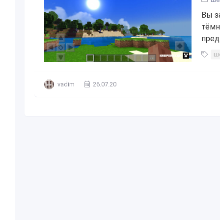
Вы з
тёмн
пред
ш
vadim
26.07.20