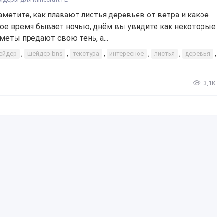
аметите, как плавают листья деревьев от ветра и какое
ое время бывает ночью, днём вы увидите как некоторые
меты предают свою тень, а...
ейдер
,
шейдер bns
,
текстура
,
интересное
,
листья
,
деревья
3,1К