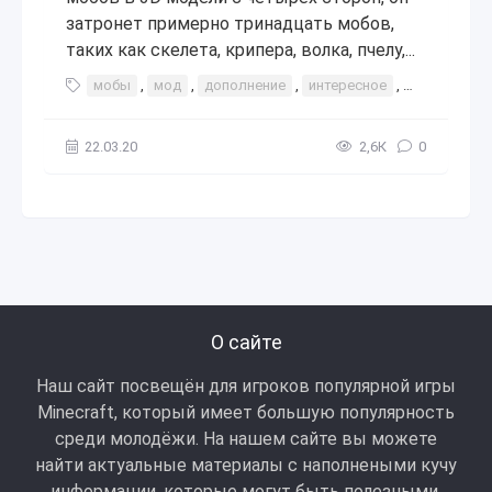
затронет примерно тринадцать мобов,
таких как скелета, крипера, волка, пчелу,...
мобы
,
мод
,
дополнение
,
интересное
,
скелет
,
к
22.03.20
2,6К
0
О сайте
Наш сайт посвещён для игроков популярной игры
Minecraft, который имеет большую популярность
среди молодёжи. На нашем сайте вы можете
найти актуальные материалы с наполнеными кучу
информации, которые могут быть полезными.