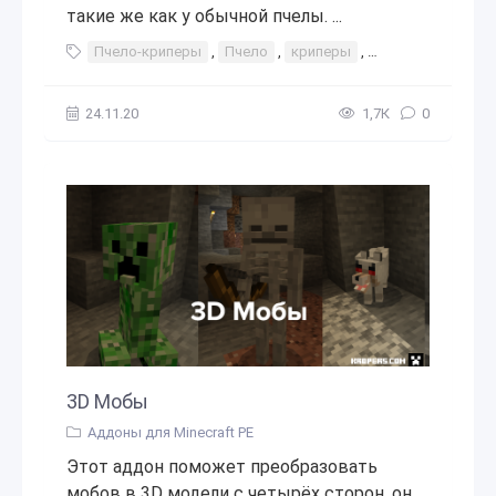
такие же как у обычной пчелы. ...
Пчело-криперы
,
Пчело
,
криперы
,
крипер
,
моб
,
24.11.20
1,7К
0
3D Мобы
Аддоны для Minecraft PE
Этот аддон поможет преобразовать
мобов в 3D модели с четырёх сторон, он