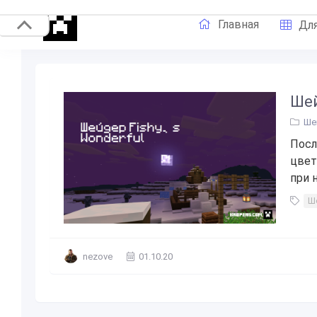
Главная
Для
Шей
Ше
Посл
цвет
при 
Ше
nezove
01.10.20