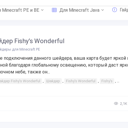
Гай
 Minecraft PE и BE
Для Minecraft Java
дер Fishy’s Wonderful
йдеры для Minecraft PE
е подключения данного шейдера, ваша карта будет яркой 
ной благодаря глобальному освещению, который даст ярк
ночном небе, также он...
йдер Fishy’s Wonderful
,
Шейдер
,
Fishy’s Wonderful
,
Fishy’s
,
Wond
2,1К