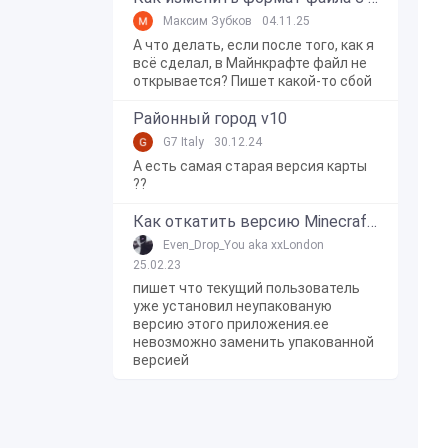
Максим Зубков
04.11.25
А что делать, если после того, как я
всё сделал, в Майнкрафте файл не
открывается? Пишет какой-то сбой
Районный город v10
G7 Italy
30.12.24
А есть самая старая версия карты
??
Как откатить версию Minecraft Bedrock Edition на Windows 10?
Even_Drop_You aka xxLondon
25.02.23
пишет что текущий пользователь
уже установил неупакованую
версию этого приложения.ее
невозможно заменить упакованной
версией