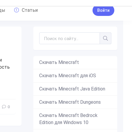
ды
Статьи
Войти
и
Скачать Minecraft
ость
Скачать Minecraft для iOS
erful
,
шейдер
,
шейдеры
,
интереное
,
улучшение
,
освещение
Скачать Minecraft Java Edition
Скачать Minecraft Dungeons
0
Скачать Minecraft Bedrock
Edition для Windows 10