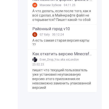
Максим Зубков
04.11.25
А что делать, если после того, как я
всё сделал, в Майнкрафте файл не
открывается? Пишет какой-то сбой
Районный город v10
G7 Italy
30.12.24
А есть самая старая версия карты
??
Как откатить версию Minecraft Bedrock Edition на Windows 10?
Even_Drop_You aka xxLondon
25.02.23
пишет что текущий пользователь
уже установил неупакованую
версию этого приложения.ее
невозможно заменить упакованной
версией