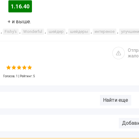
1.16.40
+ и выше.
,
Fishy’s
,
Wonderful
,
шейдер
,
шейдеры
,
интереное
,
улучшен
Отпр
жало
Голосов:
1
| Рейтинг: 5
Найти еще
Добав