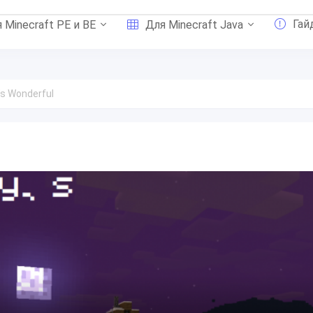
Гай
 Minecraft PE и BE
Для Minecraft Java
s Wonderful