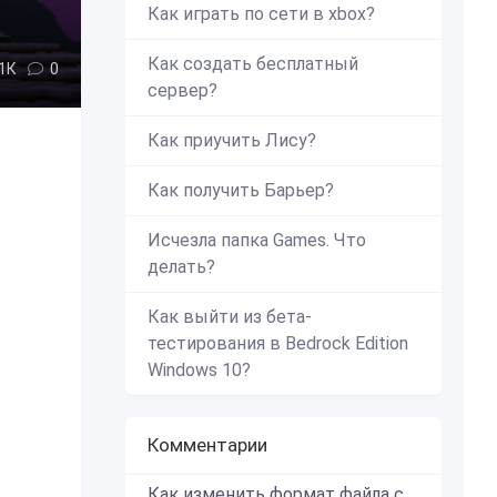
Как играть по сети в xbox?
Как создать бесплатный
,1К
0
сервер?
Как приучить Лису?
Как получить Барьер?
Исчезла папка Games. Что
делать?
Как выйти из бета-
тестирования в Bedrock Edition
Windows 10?
Комментарии
Как изменить формат файла с zip в mcworld?