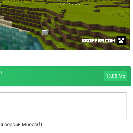
l
13,85 Mb
я версий Minecraft