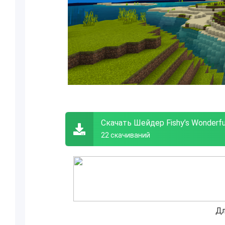
Скачать Шейдер Fishy’s Wonderfu
22 скачиваний
Дл