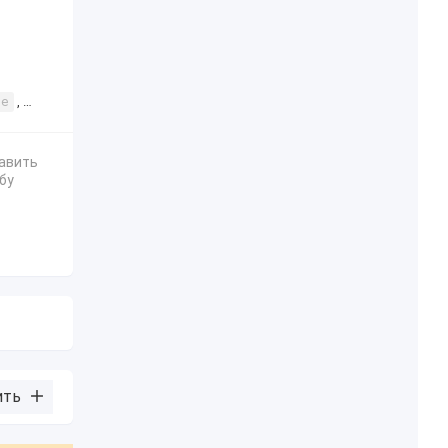
ие
,
освещение
авить
бу
ить