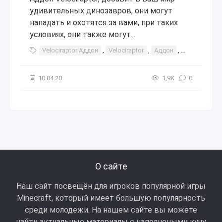
удивительных динозавров, они могут
нападать и охотятся за вами, при таких
условиях, они также могут...
Velociraptor Аддон
,
Velociraptor
,
Аддон
,
дополнение
10.04.20
1,9К
0
О сайте
Наш сайт посвещён для игроков популярной игры
Minecraft, который имеет большую популярность
среди молодёжи. На нашем сайте вы можете
найти актуальные материалы с наполнеными кучу