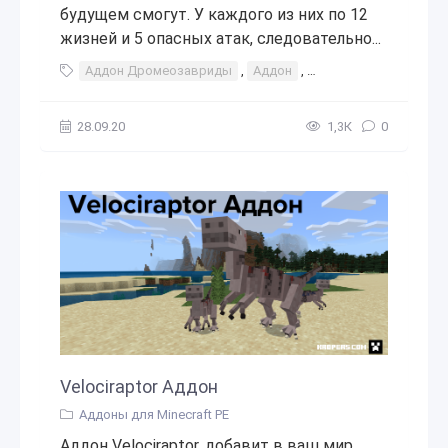
будущем смогут. У каждого из них по 12
жизней и 5 опасных атак, следовательно...
Аддон Дромеозавриды
,
Аддон
,
Дромеозавриды
,
l
28.09.20
1,3К
0
Velociraptor Аддон
Аддоны для Minecraft PE
Аддон Velociraptor, добавит в ваш мир