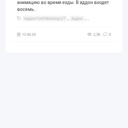
анимацию во время езды. В аддон входят
восемь...
Аддон Ford Mustang GT
,
Аддон
,
Ford Mustang GT
,
Fo
13.06.20
2,5К
0