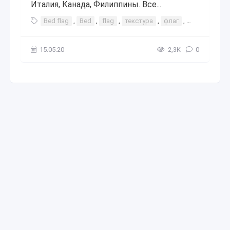
Италия, Канада, Филиппины. Все...
Bed flag
,
Bed
,
flag
,
текстура
,
флаг
,
государства
15.05.20
2,3К
0