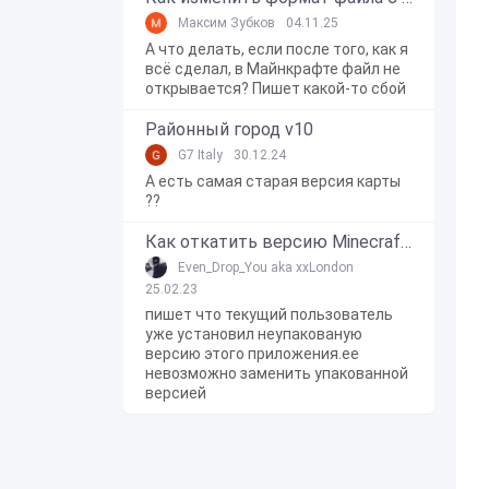
Максим Зубков
04.11.25
А что делать, если после того, как я
всё сделал, в Майнкрафте файл не
открывается? Пишет какой-то сбой
Районный город v10
G7 Italy
30.12.24
А есть самая старая версия карты
??
Как откатить версию Minecraft Bedrock Edition на Windows 10?
Even_Drop_You aka xxLondon
25.02.23
пишет что текущий пользователь
уже установил неупакованую
версию этого приложения.ее
невозможно заменить упакованной
версией