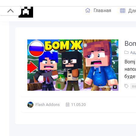
Главная
Для
Bom
Ад
Bomj
напо
буде
в
Flash Addons
11.05.20