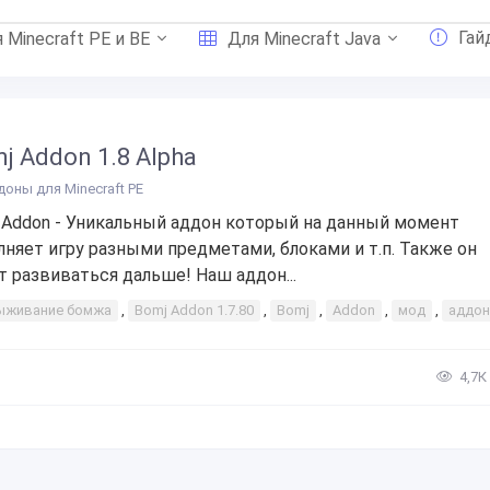
Гай
 Minecraft PE и BE
Для Minecraft Java
j Addon 1.8 Alpha
доны для Minecraft PE
 Addon - Уникальный аддон который на данный момент
лняет игру разными предметами, блоками и т.п. Также он
т развиваться дальше! Наш аддон...
ыживание бомжа
,
Bomj Addon 1.7.80
,
Bomj
,
Addon
,
мод
,
аддон
4,7К