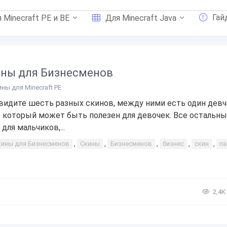
Гай
 Minecraft PE и BE
Для Minecraft Java
ны для Бизнесменов
ины для Minecraft PE
видите шесть разных скинов, между ними есть один девч
, который может быть полезен для девочек. Все остальн
 для мальчиков,...
кины для Бизнесменов
,
Скины
,
Бизнесменов
,
бизнес
,
скин
,
па
2,4К