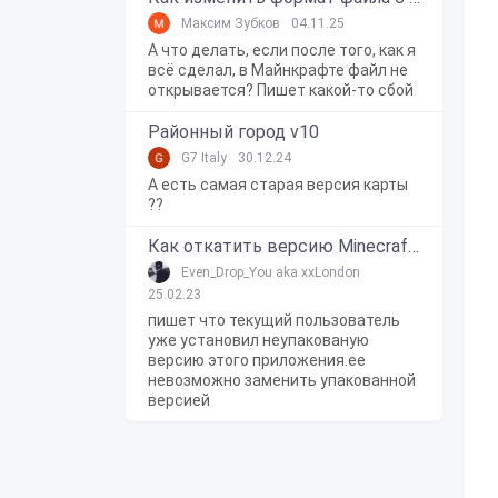
Максим Зубков
04.11.25
А что делать, если после того, как я
всё сделал, в Майнкрафте файл не
открывается? Пишет какой-то сбой
Районный город v10
G7 Italy
30.12.24
А есть самая старая версия карты
??
Как откатить версию Minecraft Bedrock Edition на Windows 10?
Even_Drop_You aka xxLondon
25.02.23
пишет что текущий пользователь
уже установил неупакованую
версию этого приложения.ее
невозможно заменить упакованной
версией