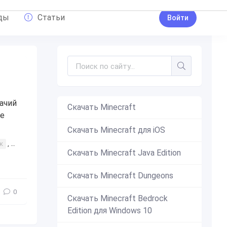
ды
Статьи
Войти
ачий
Скачать Minecraft
ые
Скачать Minecraft для iOS
к
,
интересное
,
понадобятся
,
костюм
,
для девочек
,
для маль
Скачать Minecraft Java Edition
Скачать Minecraft Dungeons
0
Скачать Minecraft Bedrock
Edition для Windows 10