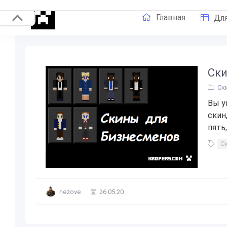
Главная
Для
Ски
Ск
Вы у
скин
пять,
С
nezove
26.05.20