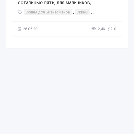
остальные пять, для мальчиков,...
Скины для Бизнесменов
,
Скины
,
Бизнесменов
,
бизн
26.05.20
2,4К
0