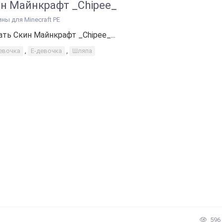
н Майнкрафт _Chipee_
ины для Minecraft PE
ать Скин Майнкрафт _Chipee_...
евочка
,
Е-девочка
,
Шляпа
596