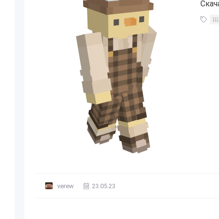
Скач
Ш
verew
23.05.23