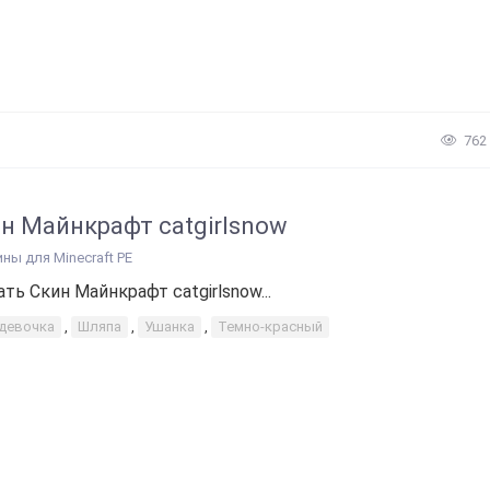
762
н Майнкрафт catgirlsnow
ины для Minecraft PE
ать Скин Майнкрафт catgirlsnow...
-девочка
,
Шляпа
,
Ушанка
,
Темно-красный