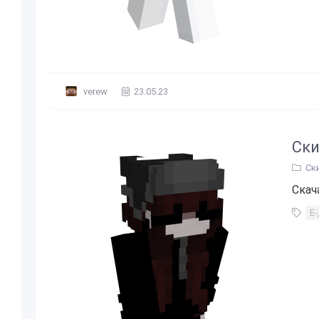
verew
23.05.23
Ски
Ск
Скач
Е