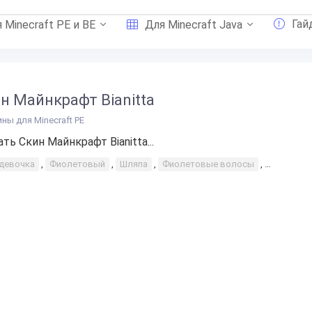
Гай
 Minecraft PE и BE
Для Minecraft Java
н Майнкрафт Bianitta
ины для Minecraft PE
ать Скин Майнкрафт Bianitta...
-девочка
,
Фиолетовый
,
Шляпа
,
Фиолетовые волосы
,
Эстетиче