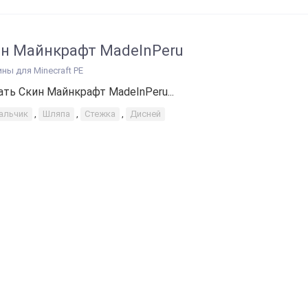
н Майнкрафт MadeInPeru
ины для Minecraft PE
ать Скин Майнкрафт MadeInPeru...
альчик
,
Шляпа
,
Стежка
,
Дисней