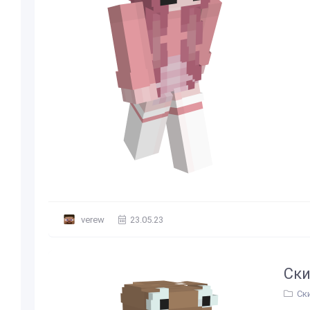
verew
23.05.23
Ски
Ск