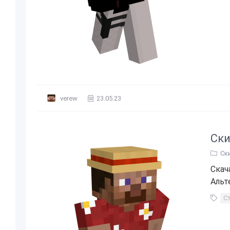
verew
23.05.23
Ски
Ск
Скач
Альт
С