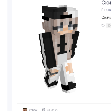
Ски
Ск
Скач
Д
verew
23.05.23