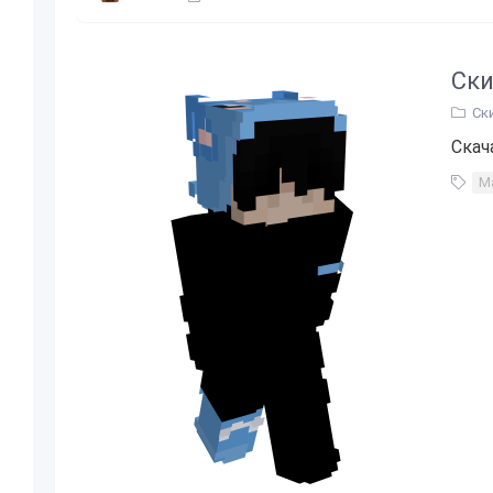
Ски
Ск
Скач
М