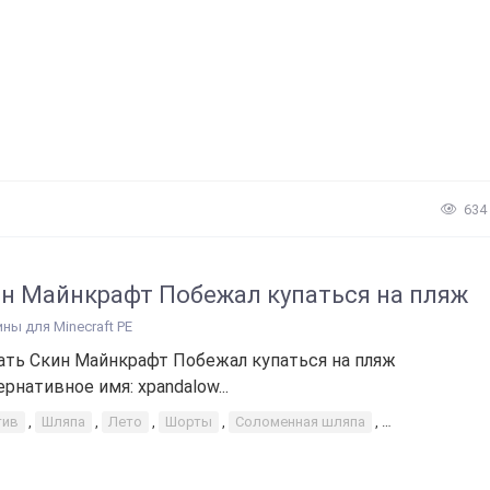
634
н Майнкрафт Побежал купаться на пляж
ины для Minecraft PE
ать Скин Майнкрафт Побежал купаться на пляж
ернативное имя: xpandalow...
тив
,
Шляпа
,
Лето
,
Шорты
,
Соломенная шляпа
,
Пляжный пацан