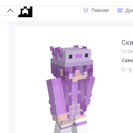
Главная
Для
Ски
Ск
Скач
Е