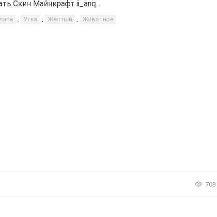
ать Скин Майнкрафт ii_anq...
ляпа
,
Утка
,
Желтый
,
Животное
708