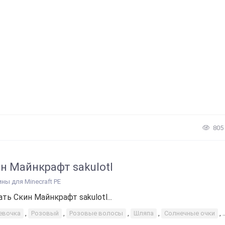
805
н Майнкрафт sakulotl
ины для Minecraft PE
ать Скин Майнкрафт sakulotl...
евочка
,
Розовый
,
Розовые волосы
,
Шляпа
,
Солнечные очки
,