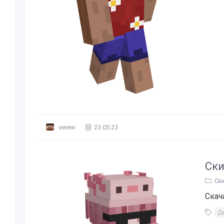
verew
23.05.23
Ски
Ск
Скач
Д