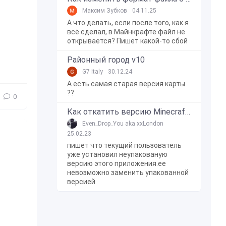
Максим Зубков
04.11.25
А что делать, если после того, как я
всё сделал, в Майнкрафте файл не
открывается? Пишет какой-то сбой
Районный город v10
G7 Italy
30.12.24
А есть самая старая версия карты
??
0
Как откатить версию Minecraft Bedrock Edition на Windows 10?
Even_Drop_You aka xxLondon
25.02.23
пишет что текущий пользователь
уже установил неупакованую
версию этого приложения.ее
невозможно заменить упакованной
версией
 (мальчик)