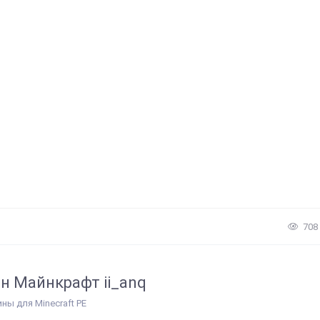
708
н Майнкрафт ii_anq
ины для Minecraft PE