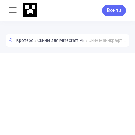
Войти
Кроперс
»
Скины для Minecraft PE
»
Скин Майнкрафт Мальчик идёт гулять в шляпе