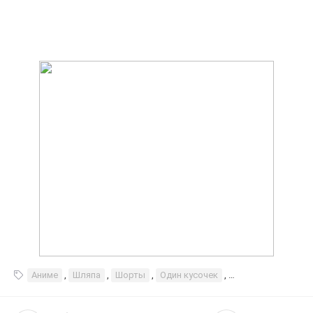
Аниме
,
Шляпа
,
Шорты
,
Один кусочек
,
Соломенная шляп