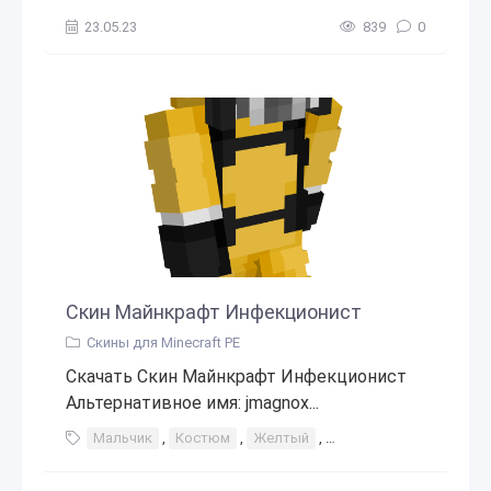
23.05.23
839
0
Скин Майнкрафт Инфекционист
Скины для Minecraft PE
Скачать Скин Майнкрафт Инфекционист
Альтернативное имя: jmagnox...
Мальчик
,
Костюм
,
Желтый
,
Коронавирус
,
Хазма