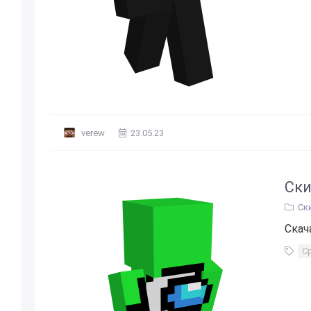
verew
23.05.23
Ски
Ск
Скач
С