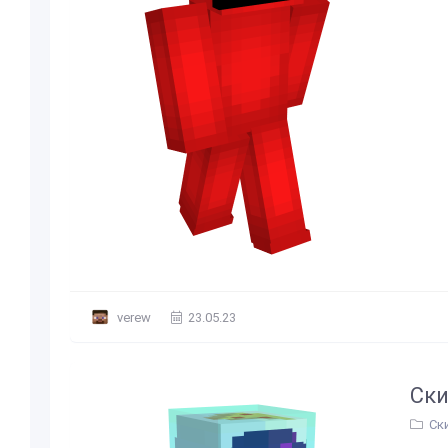
verew
23.05.23
Ски
Ск