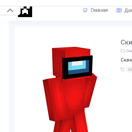
Главная
Для
Ски
Ск
Скач
А