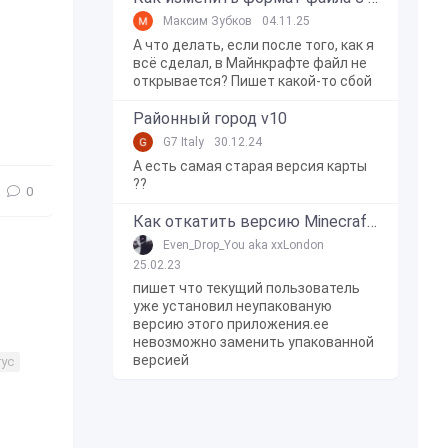
Максим Зубков
04.11.25
А что делать, если после того, как я
всё сделал, в Майнкрафте файл не
открывается? Пишет какой-то сбой
Районный город v10
G7 Italy
30.12.24
А есть самая старая версия карты
??
0
Как откатить версию Minecraft Bedrock Edition на Windows 10?
Even_Drop_You aka xxLondon
25.02.23
пишет что текущий пользователь
уже установил неупакованую
версию этого приложения.ее
невозможно заменить упакованной
версией
ус