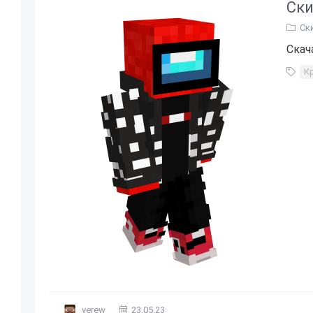
Ски
Ск
Скач
К
verew
23.05.23