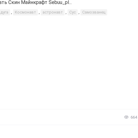
ать Скин Майнкрафт Sebuu_pl...
адуга
,
Космонавт
,
астронавт
,
Сус
,
Самозванец
664