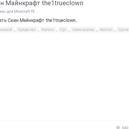
н Майнкрафт the1trueclown
ины для Minecraft PE
ать Скин Майнкрафт the1trueclown...
расный
,
Среди нас
,
Капать
,
Сус
,
Самозванец
,
Амогус
,
Сусси
640