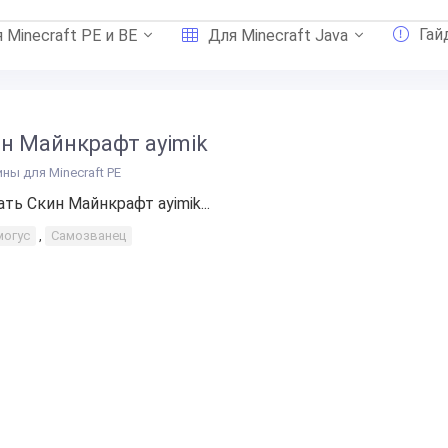
Гай
 Minecraft PE и BE
Для Minecraft Java
н Майнкрафт ayimik
ины для Minecraft PE
ать Скин Майнкрафт ayimik...
могус
,
Самозванец