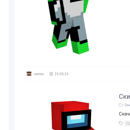
verew
23.05.23
Ски
Ск
Скач
С