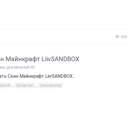
632
н Майнкрафт LiivSANDBOX
ины для Minecraft PE
ать Скин Майнкрафт LiivSANDBOX...
ерный
,
Среди нас
,
Самозванец