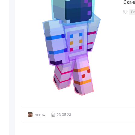
Скач
Р
verew
23.05.23