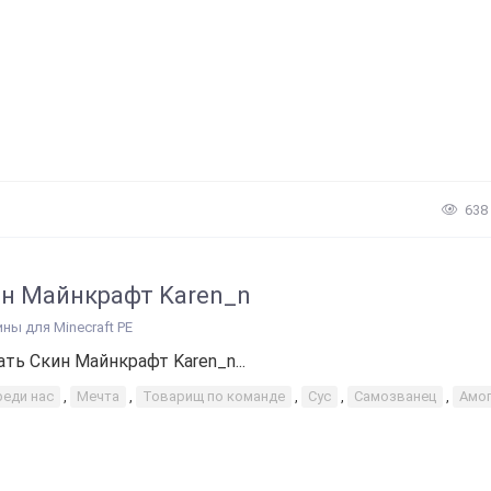
638
н Майнкрафт Karen_n
ины для Minecraft PE
ать Скин Майнкрафт Karen_n...
реди нас
,
Мечта
,
Товарищ по команде
,
Сус
,
Самозванец
,
Амог