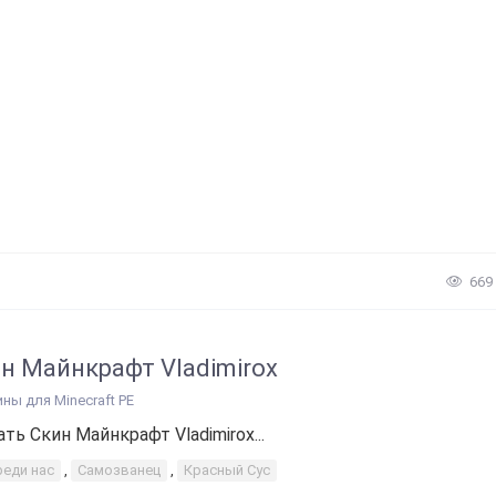
669
н Майнкрафт Vladimirox
ины для Minecraft PE
ать Скин Майнкрафт Vladimirox...
реди нас
,
Самозванец
,
Красный Сус