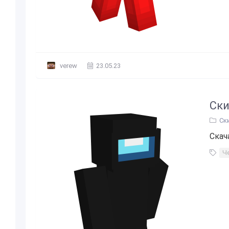
verew
23.05.23
Ски
Ск
Скач
Ч