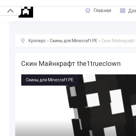
Главная
Для
Кроперс
»
Скины для Minecraft PE
»
Скин Майнкрафт 
Скин Майнкрафт the1trueclown
Скины для Minecraft PE