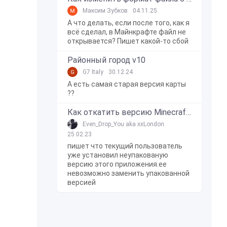
Максим Зубков
04.11.25
А что делать, если после того, как я
всё сделал, в Майнкрафте файл не
открывается? Пишет какой-то сбой
Районный город v10
G7 Italy
30.12.24
А есть самая старая версия карты
??
Как откатить версию Minecraft Bedrock Edition на Windows 10?
Even_Drop_You aka xxLondon
25.02.23
пишет что текущий пользователь
уже установил неупакованую
версию этого приложения.ее
невозможно заменить упакованной
версией