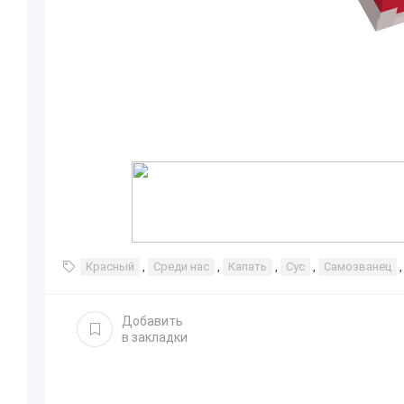
Красный
,
Среди нас
,
Капать
,
Сус
,
Самозванец
Добавить
в закладки