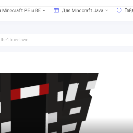
Гай
 Minecraft PE и BE
Для Minecraft Java
the1trueclown