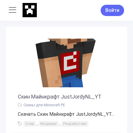
Войти
Скин Майнкрафт JustJordyNL_YT
Скины для Minecraft PE
Скачать Скин Майнкрафт JustJordyNL_YT...
Стив
,
Моджанг
,
Разработчик