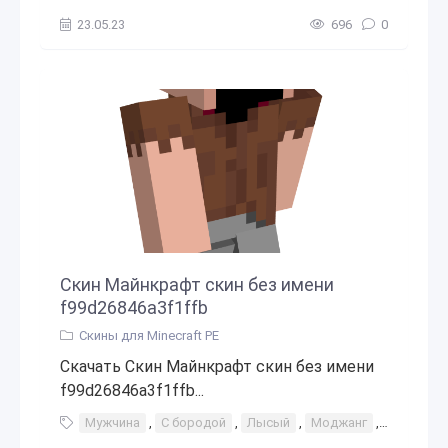
23.05.23
696
0
Скин Майнкрафт скин без имени
f99d26846a3f1ffb
Скины для Minecraft PE
Скачать Скин Майнкрафт скин без имени
f99d26846a3f1ffb...
Мужчина
,
С бородой
,
Лысый
,
Моджанг
,
Бог
,
Па