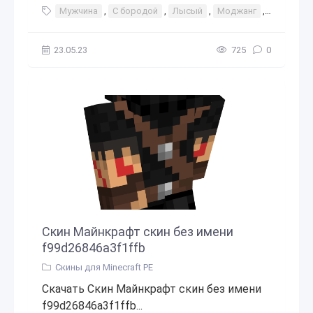
Мужчина
,
С бородой
,
Лысый
,
Моджанг
,
Бог
,
Па
23.05.23
725
0
Скин Майнкрафт скин без имени
f99d26846a3f1ffb
Скины для Minecraft PE
Скачать Скин Майнкрафт скин без имени
f99d26846a3f1ffb...