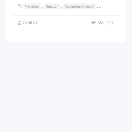
Черный
,
Ниндзя
,
Средневековый
,
Фантазия
,
Уби
23.05.23
653
0