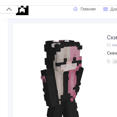
Главная
Для
Ски
Ск
Скач
Д