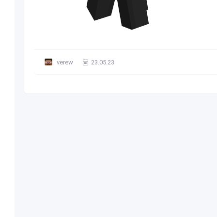
verew
23.05.23