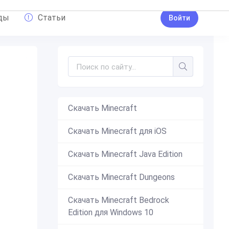
ды
Статьи
Войти
Скачать Minecraft
тюм
,
Блондин(ка)
,
Каваи
,
Секущиеся волосы
,
Женщина
,
Куро
Скачать Minecraft для iOS
Скачать Minecraft Java Edition
Скачать Minecraft Dungeons
Скачать Minecraft Bedrock
Edition для Windows 10