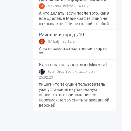
Максим Зубков
04.11.25
А что делать, если после того, как я
всё сделал, в Майнкрафте файл не
открывается? Пишет какой-то сбой
Районный город v10
G7 Italy
30.12.24
А есть самая старая версия карты
??
Как откатить версию Minecraft Bedrock Edition на Windows 10?
Even_Drop_You aka xxLondon
25.02.23
пишет что текущий пользователь
уже установил неупакованую
версию этого приложения.ее
невозможно заменить упакованной
версией