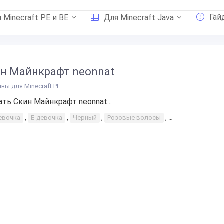
Гай
 Minecraft PE и BE
Для Minecraft Java
н Майнкрафт neonnat
ины для Minecraft PE
ать Скин Майнкрафт neonnat...
евочка
,
Е-девочка
,
Черный
,
Розовые волосы
,
Комбинезон кос