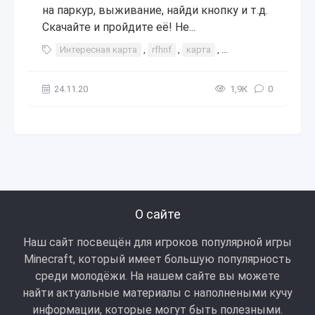
на паркур, выживание, найди кнопку и т.д.
Скачайте и пройдите её! Не...
Интересная карта
,
rfhnf
,
карта
,
карты для майнкраф
24.11.20
1,9К
0
О сайте
Наш сайт посвещён для игроков популярной игры
Minecraft, который имеет большую популярность
среди молодёжи. На нашем сайте вы можете
найти актуальные материалы с наполнеными кучу
информации, которые могут быть полезными.