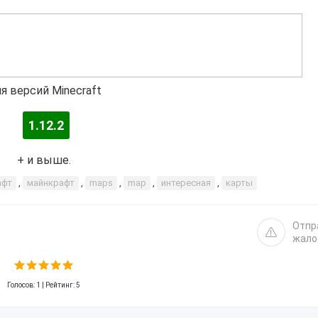
я версий Minecraft
1.12.2
+ и выше.
афт
,
майнкрафт
,
maps
,
map
,
интересная
,
карты
Отпр
жало
Голосов:
1
| Рейтинг: 5