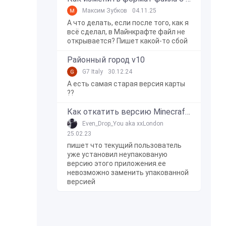
Максим Зубков
04.11.25
А что делать, если после того, как я
всё сделал, в Майнкрафте файл не
открывается? Пишет какой-то сбой
Районный город v10
G7 Italy
30.12.24
А есть самая старая версия карты
??
Как откатить версию Minecraft Bedrock Edition на Windows 10?
Even_Drop_You aka xxLondon
25.02.23
пишет что текущий пользователь
уже установил неупакованую
версию этого приложения.ее
невозможно заменить упакованной
версией