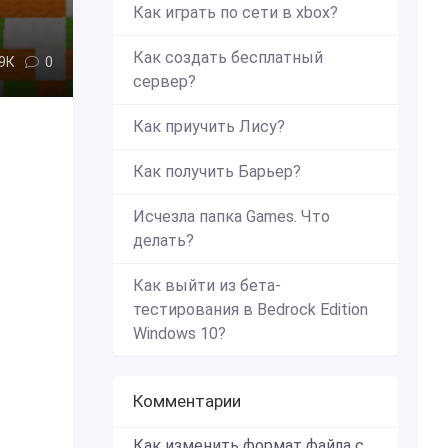
Как играть по сети в xbox?
Как создать бесплатный
,9К
0
сервер?
Как приучить Лису?
Как получить Барьер?
Исчезла папка Games. Что
делать?
Как выйти из бета-
тестирования в Bedrock Edition
Windows 10?
Комментарии
Как изменить формат файла с zip в mcworld?