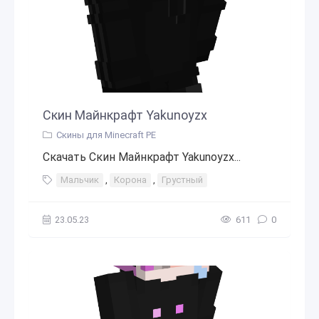
Скин Майнкрафт Yakunoyzx
Скины для Minecraft PE
Скачать Скин Майнкрафт Yakunoyzx...
Мальчик
,
Корона
,
Грустный
23.05.23
611
0