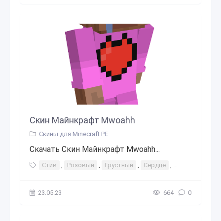
Скин Майнкрафт Mwoahh
Скины для Minecraft PE
Скачать Скин Майнкрафт Mwoahh...
Стив
,
Розовый
,
Грустный
,
Сердце
,
Плач
23.05.23
664
0