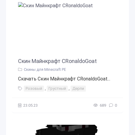
Скин Майнкрафт CRonaldoGoat
Скины для Minecraft PE
Скачать Скин Майнкрафт CRonaldoGoat...
Розовый
,
Грустный
,
Дерпи
23.05.23
689
0