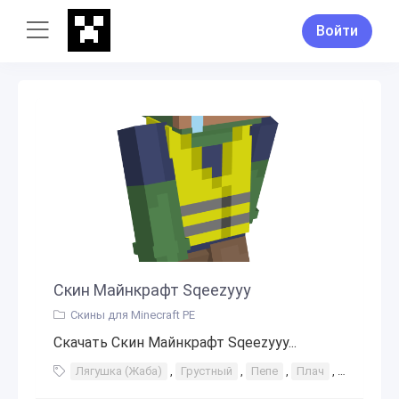
Войти
Скин Майнкрафт Sqeezyyy
Скины для Minecraft PE
Скачать Скин Майнкрафт Sqeezyyy...
Лягушка (Жаба)
,
Грустный
,
Пепе
,
Плач
,
Строител