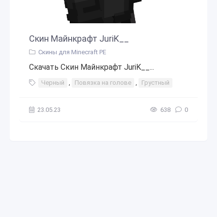
Скин Майнкрафт JuriK__
Скины для Minecraft PE
Скачать Скин Майнкрафт JuriK__...
Черный
,
Повязка на голове
,
Грустный
23.05.23
638
0