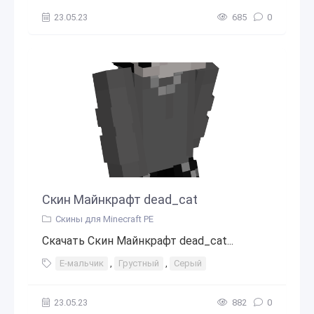
23.05.23
685
0
Скин Майнкрафт dead_cat
Скины для Minecraft PE
Скачать Скин Майнкрафт dead_cat...
E-мальчик
,
Грустный
,
Серый
23.05.23
882
0