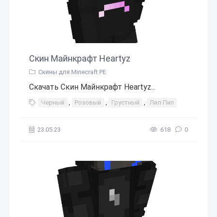
Скин Майнкрафт Heartyz
Скины для Minecraft PE
Скачать Скин Майнкрафт Heartyz...
Черный
,
Розовый
,
Грустный
,
Лил Пип
23.05.23
618
0