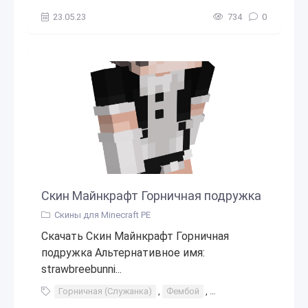
23.05.23
734
0
Скин Майнкрафт Горничная подружка
Скины для Minecraft PE
Скачать Скин Майнкрафт Горничная
подружка Альтернативное имя:
strawbreebunni...
Горничная (Служанка)
,
Фембой
,
Мальчик-кошка
,
Го