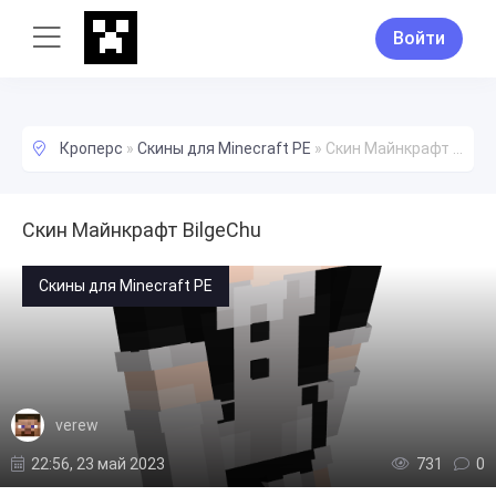
Войти
Кроперс
»
Скины для Minecraft PE
»
Скин Майнкрафт BilgeChu
Скин Майнкрафт BilgeChu
Скины для Minecraft PE
verew
22:56, 23 май 2023
731
0