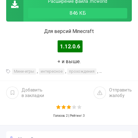
Расширение файла .mcworld
846 КБ
Для версий Minecraft
1.12.0.6
+ и выше.
Мини-игры
,
интересное
,
прохождения
,
игры с друзьями
Добавить
Отправить
в закладки
жалобу
Голосов:
2
| Рейтинг: 3