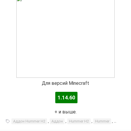
Для версий Minecraft
1.14.60
+ и выше.
Аддон Hummer H2
,
Аддон
,
Hummer H2
,
Hummer
,
H2
,
ну