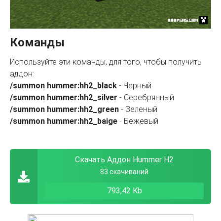
Команды
Используйте эти команды, для того, чтобы получить
аддон:
/summon hummer:hh2_black
- Черный
/summon hummer:hh2_silver
- Серебрянный
/summon hummer:hh2_green
- Зеленый
/summon hummer:hh2_baige
- Бежевый
Скачать Аддон Hummer H2
83 скачиваний
793,42 Kb