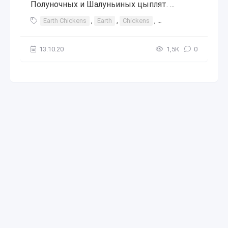
Полуночных и Шалуньиных цыплят. ...
Earth Chickens
,
Earth
,
Chickens
,
Земляные куры
,
З
13.10.20
1,5К
0