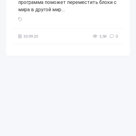
программа поможет переместить блоки с
мира в другой мир....
Amulet Editor - перемещай постройки в три клика!
,
Amule
20.09.20
3,5К
0