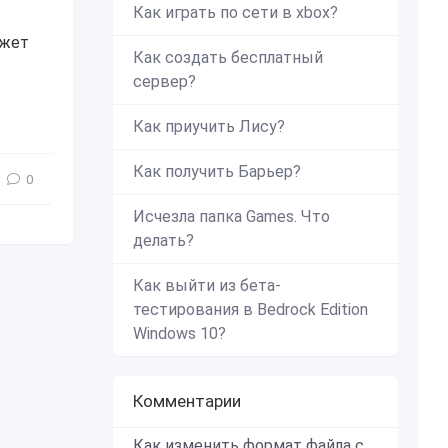
Как играть по сети в xbox?
ожет
Как создать бесплатный
е
сервер?
Как приучить Лису?
Как получить Барьер?
0
Исчезла папка Games. Что
делать?
Как выйти из бета-
тестирования в Bedrock Edition
Windows 10?
Комментарии
Как изменить формат файла с zip в mcworld?