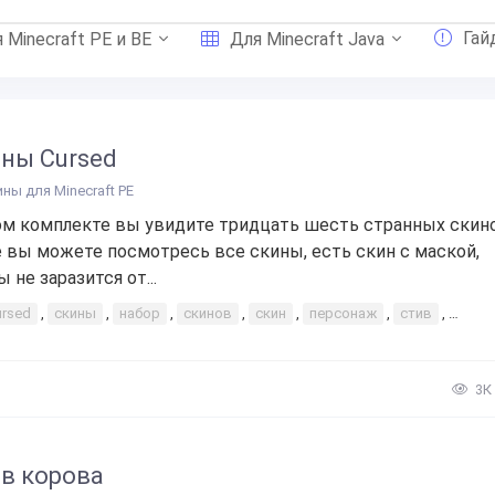
Гай
 Minecraft PE и BE
Для Minecraft Java
ны Cursed
ины для Minecraft PE
ом комплекте вы увидите тридцать шесть странных скино
 вы можете посмотресь все скины, есть скин с маской,
 не заразится от...
ursed
,
скины
,
набор
,
скинов
,
скин
,
персонаж
,
стив
,
Скача
3К
в корова