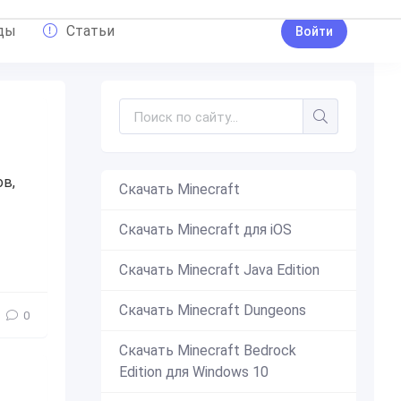
ды
Статьи
Войти
в,
Скачать Minecraft
Скачать Minecraft для iOS
ть Набор скинов Cursed для Minecraft PE
,
ниже вы можете посмотресь
Скачать Minecraft Java Edition
Скачать Minecraft Dungeons
0
Скачать Minecraft Bedrock
Edition для Windows 10