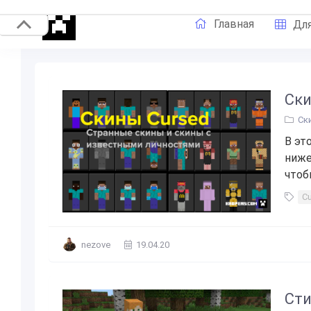
Главная
Для
Ски
Ск
В эт
ниже
чтобы
C
nezove
19.04.20
Сти