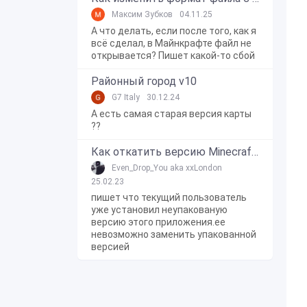
Максим Зубков
04.11.25
А что делать, если после того, как я
всё сделал, в Майнкрафте файл не
открывается? Пишет какой-то сбой
Районный город v10
G7 Italy
30.12.24
А есть самая старая версия карты
??
Как откатить версию Minecraft Bedrock Edition на Windows 10?
Even_Drop_You aka xxLondon
25.02.23
пишет что текущий пользователь
уже установил неупакованую
версию этого приложения.ее
невозможно заменить упакованной
версией