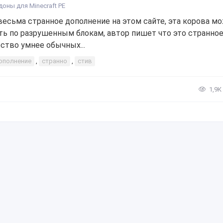
доны для Minecraft PE
весьма странное дополнение на этом сайте, эта корова м
ть по разрушенным блокам, автор пишет что это странно
ство умнее обычных...
ополнение
,
странно
,
стив
1,9К