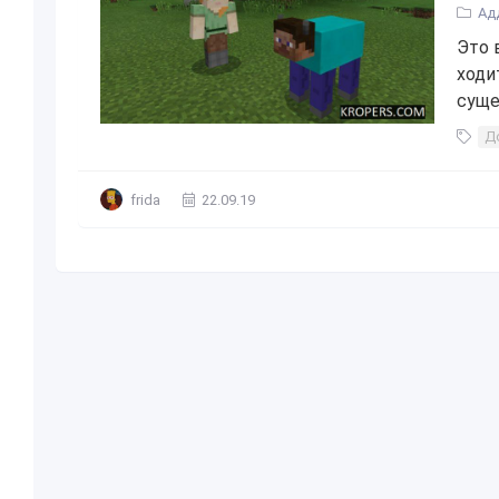
Ад
Это 
ходи
суще
Д
frida
22.09.19