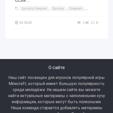
CCSN. ...
Spooky Creepers
,
Spooky
,
Creepers
,
сины
,
скины
25.10.20
1,4К
0
О сайте
Наш сайт посвещён для игроков популярной игры
Minecraft, который имеет большую популярность
среди молодёжи. На нашем сайте вы можете
найти актуальные материалы с наполнеными кучу
информации, которые могут быть полезными.
Наша команда старается добавлять материалы