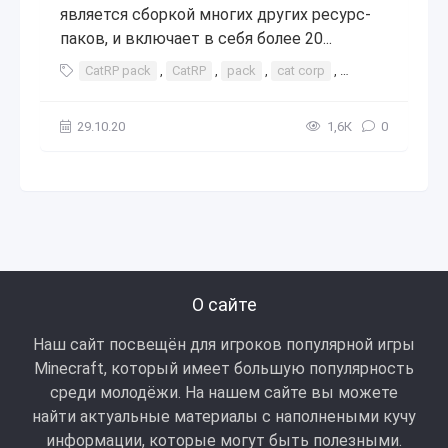
является сборкой многих других ресурс-
паков, и включает в себя более 20...
CatRP pack
,
CatRP
,
pack
,
cat corp
,
corp
,
cat
,
rp
29.10.20
1,6К
0
О сайте
Наш сайт посвещён для игроков популярной игры
Minecraft, который имеет большую популярность
среди молодёжи. На нашем сайте вы можете
найти актуальные материалы с наполнеными кучу
информации, которые могут быть полезными.