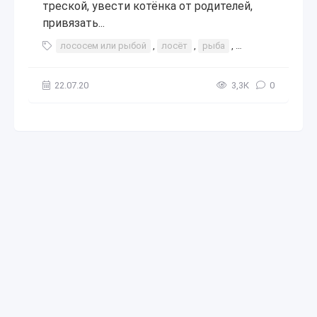
треской, увести котёнка от родителей,
привязать...
лососем или рыбой
,
лосёт
,
рыба
,
приучить
,
как
22.07.20
3,3К
0