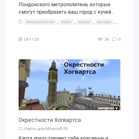
Лондонского метрополитена, которые
смогут преобразить ваш город с кучей...
Метрополитен
,
metro
,
метро
,
москва
,
лондон
,
24.11.20
3К
0
Окрестности Хогвартса
Карты для Minecraft PE
Карта представляет себе красивые и