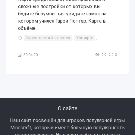
сложные постройки от которых вы
будите безумны, вы увидите замок на
котором учился Гарри Поттер. Карта в
объёме...
Окрестности Хогвартса
,
Хогвартс
,
Окрестность
,
ин
29.04.20
2К
0
О сайте
Наш сайт посвещён для игроков популярной игры
Minecraft, который имеет большую популярность
среди молодёжи. На нашем сайте вы можете