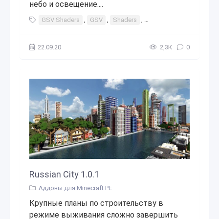
небо и освещение....
GSV Shaders
,
GSV
,
Shaders
,
GSV шейдер
,
шейдер
22.09.20
2,3К
0
Russian City 1.0.1
Аддоны для Minecraft PE
Крупные планы по строительству в
режиме выживания сложно завершить