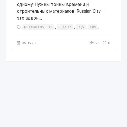
одному. Нужны тонны времени и
строительных материалов. Russian City —
это аддон,...
Russian City 1.0.1
,
Russian
,
Ciyy
,
City
,
1.0.1
,
город
05.06.20
2К
0