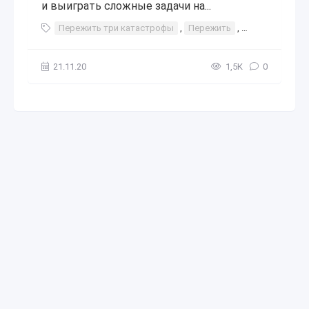
и выиграть сложные задачи на...
Пережить три катастрофы
,
Пережить
,
три
,
катаст
21.11.20
1,5К
0