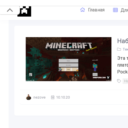
Главная
Для
Наб
Те
Эта 
плат
Pocke
Н
nezove
10.10.20