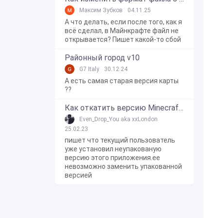
Максим Зубков
04.11.25
А что делать, если после того, как я
всё сделал, в Майнкрафте файл не
открывается? Пишет какой-то сбой
Районный город v10
G7 Italy
30.12.24
А есть самая старая версия карты
??
Как откатить версию Minecraft Bedrock Edition на Windows 10?
Even_Drop_You aka xxLondon
25.02.23
пишет что текущий пользователь
уже установил неупакованую
версию этого приложения.ее
невозможно заменить упакованной
версией