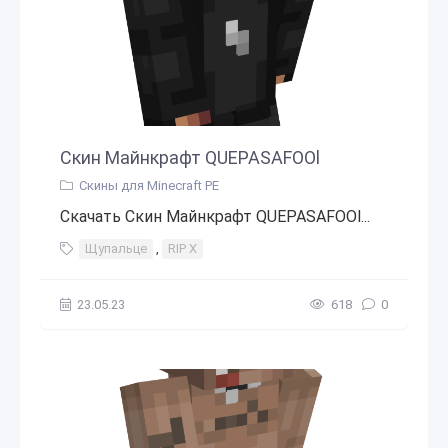
Скин Майнкрафт QUEPASAFOOl
Скины для Minecraft PE
Скачать Скин Майнкрафт QUEPASAFOOl...
Щупальце
,
RIP Х
23.05.23
618
0