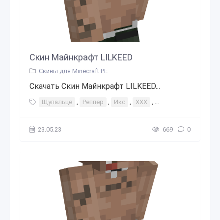
Скин Майнкрафт LILKEED
Скины для Minecraft PE
Скачать Скин Майнкрафт LILKEED...
Щупальце
,
Реппер
,
Икс
,
XXX
,
Легенда
,
RIP Х
23.05.23
669
0