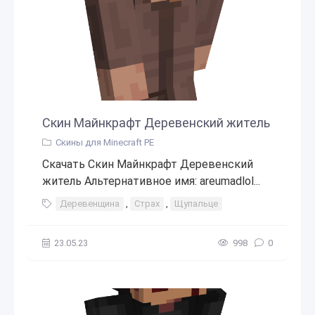
Скин Майнкрафт Деревенский житель
Скины для Minecraft PE
Скачать Скин Майнкрафт Деревенский
житель Альтернативное имя: areumadlol...
Деревенщина
,
Страх
,
Щупальце
23.05.23
998
0