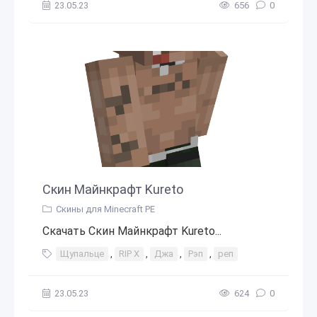
23.05.23
656
0
Скин Майнкрафт Kureto
Скины для Minecraft PE
Скачать Скин Майнкрафт Kureto...
Щупальце
,
RIP Х
,
Джа
,
Рэп
,
реп
23.05.23
624
0