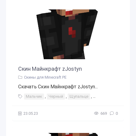
Скин Майнкрафт zJostyn
Скины для Minecraft PE
Скачать Скин Майнкрафт zJostyn...
Мальчик
,
Черный
,
Щупальце
,
Белые глаза
23.05.23
669
0