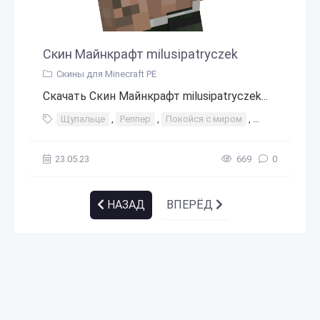
Скин Майнкрафт milusipatryczek
Скины для Minecraft PE
Скачать Скин Майнкрафт milusipatryczek...
Щупальце
,
Реппер
,
Покойся с миром
,
RIP Х
23.05.23
669
0
НАЗАД
ВПЕРЁД