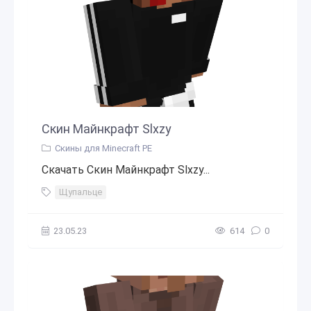
Скин Майнкрафт Slxzy
Скины для Minecraft PE
Скачать Скин Майнкрафт Slxzy...
Щупальце
23.05.23
614
0