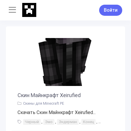
Войти
Скин Майнкрафт Xeirufied
Скины для Minecraft PE
Скачать Скин Майнкрафт Xeirufied...
Черный
,
Эмо
,
Эндерман
,
Конец
,
Шейди