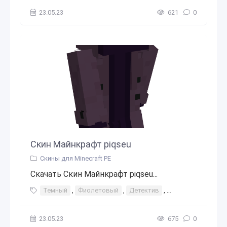
23.05.23
621
0
Скин Майнкрафт piqseu
Скины для Minecraft PE
Скачать Скин Майнкрафт piqseu...
Темный
,
Фиолетовый
,
Детектив
,
Пальто
,
Шейди
23.05.23
675
0