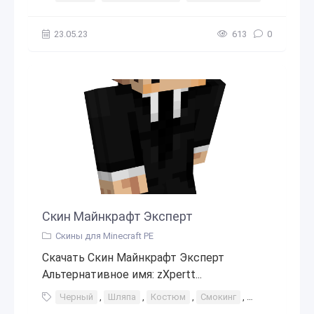
23.05.23
613
0
Скин Майнкрафт Эксперт
Скины для Minecraft PE
Скачать Скин Майнкрафт Эксперт
Альтернативное имя: zXpertt...
Черный
,
Шляпа
,
Костюм
,
Смокинг
,
Бизнес
,
Чер