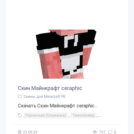
Скин Майнкрафт ceraphic
Скины для Minecraft PE
Скачать Скин Майнкрафт ceraphic...
Горничная (Служанка)
,
Техноблейд
,
Техномад
23.05.23
737
0