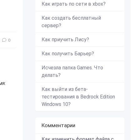
Как играть по сети в xbox?
Как создать бесплатный
сервер?
Как приучить Лису?
0
Как получить Барьер?
Исчезла папка Games. Что
делать?
мя:
Как выйти из бета-
тестирования в Bedrock Edition
Windows 10?
Комментарии
Как изменить формат файла с zip в mcworld?