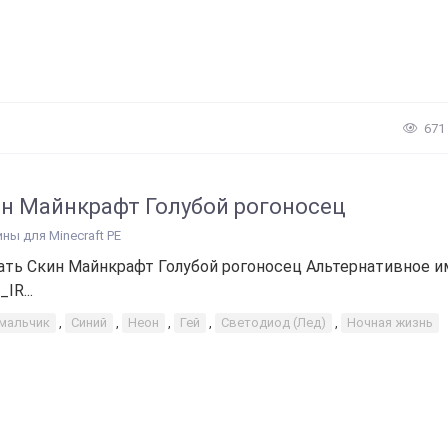
671
н Майнкрафт Голубой рогоносец
ины для Minecraft PE
ать Скин Майнкрафт Голубой рогоносец Альтернативное и
IR...
-мальчик
,
Синий
,
Неон
,
Гей
,
Светодиод (Лед)
,
Ночная жизнь