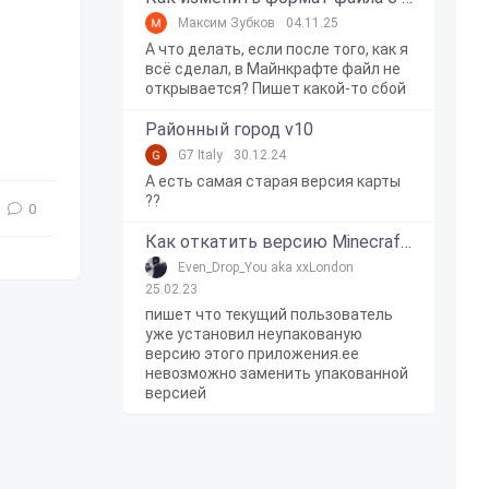
Максим Зубков
04.11.25
А что делать, если после того, как я
всё сделал, в Майнкрафте файл не
открывается? Пишет какой-то сбой
Районный город v10
G7 Italy
30.12.24
А есть самая старая версия карты
??
0
Как откатить версию Minecraft Bedrock Edition на Windows 10?
Even_Drop_You aka xxLondon
25.02.23
пишет что текущий пользователь
уже установил неупакованую
версию этого приложения.ее
невозможно заменить упакованной
версией