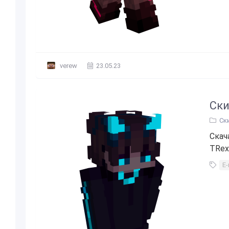
verew
23.05.23
Ски
Ск
Скач
TRex_
E