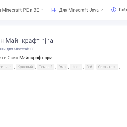
Гай
 Minecraft PE и BE
Для Minecraft Java
н Майнкрафт njna
ины для Minecraft PE
ать Скин Майнкрафт njna...
евочка
,
Красный
,
Темный
,
Эмо
,
Неон
,
Гей
,
Светиться
,
Св