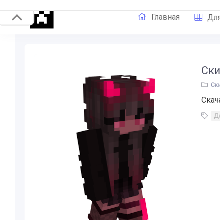
Главная
Для
Ски
Ск
Скач
Д