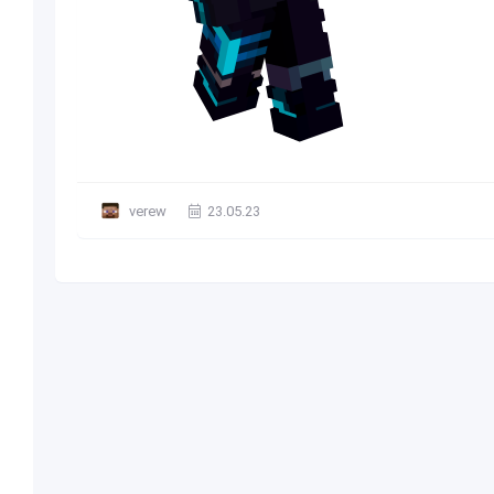
verew
23.05.23