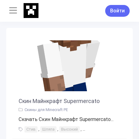
Войти
Скин Майнкрафт Supermercato
Скины для Minecraft PE
Скачать Скин Майнкрафт Supermercato...
Стив
,
Шляпа
,
Высокий
,
Галстук-краситель
,
Розов