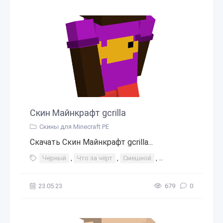
Скин Майнкрафт gcrilla
Скины для Minecraft PE
Скачать Скин Майнкрафт gcrilla...
Черный
,
Что за чёрт
,
Смешной
,
Ребенок
,
Шляпа с
23.05.23
679
0