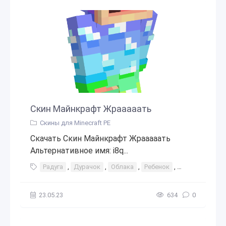
Скин Майнкрафт Жрааааать
Скины для Minecraft PE
Скачать Скин Майнкрафт Жрааааать
Альтернативное имя: i8q...
Радуга
,
Дурачок
,
Облака
,
Ребенок
,
Кричащий
,
в
23.05.23
634
0