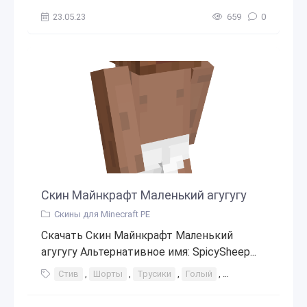
23.05.23
659
0
Скин Майнкрафт Маленький агугугу
Скины для Minecraft PE
Скачать Скин Майнкрафт Маленький
агугугу Альтернативное имя: SpicySheep...
Стив
,
Шорты
,
Трусики
,
Голый
,
голая (сексуальны