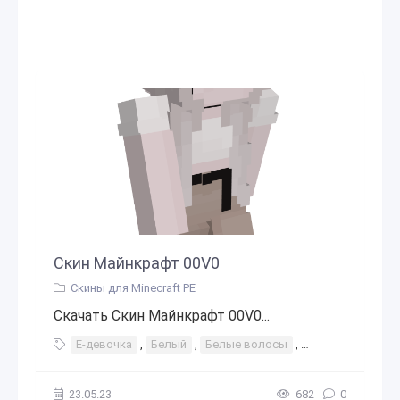
Скин Майнкрафт 00V0
Скины для Minecraft PE
Скачать Скин Майнкрафт 00V0...
Е-девочка
,
Белый
,
Белые волосы
,
Белая рубашка
23.05.23
682
0