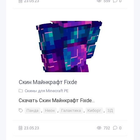
23.05.23
559
0
Скин Майнкрафт Fixde
Скины для Minecraft PE
Скачать Скин Майнкрафт Fixde...
Панда
,
Неон
,
Галактика
,
Киборг
,
3Д
23.05.23
732
0