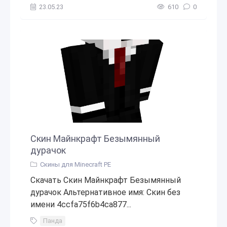
23.05.23
610
0
Скин Майнкрафт Безымянный
дурачок
Скины для Minecraft PE
Скачать Скин Майнкрафт Безымянный
дурачок Альтернативное имя: Скин без
имени 4ccfa75f6b4ca877...
Панда