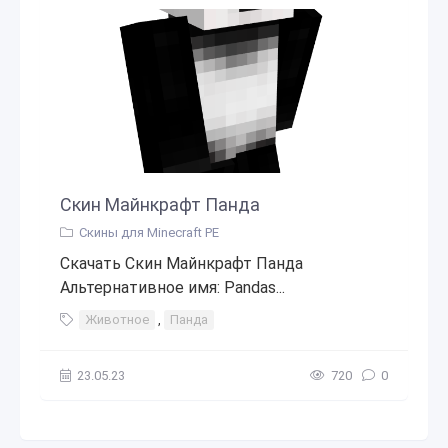
Скин Майнкрафт Панда
Скины для Minecraft PE
Скачать Скин Майнкрафт Панда
Альтернативное имя: Pandas...
Животное
,
Панда
23.05.23
720
0