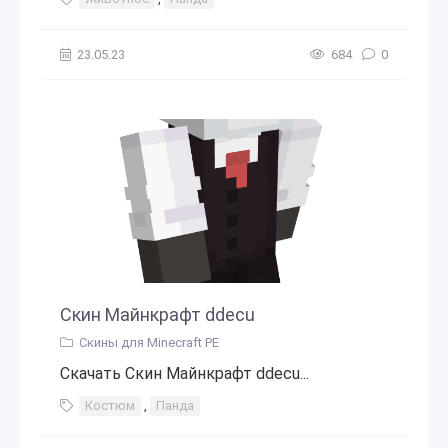
23.05.23
684
0
Скин Майнкрафт ddecu
Скины для Minecraft PE
Скачать Скин Майнкрафт ddecu...
Костюм
,
Панда