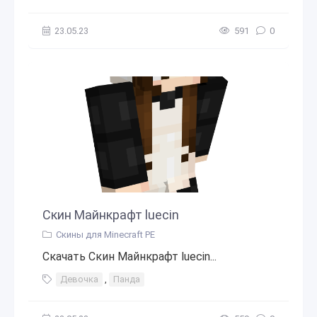
23.05.23
591
0
Скин Майнкрафт luecin
Скины для Minecraft PE
Скачать Скин Майнкрафт luecin...
Девочка
,
Панда