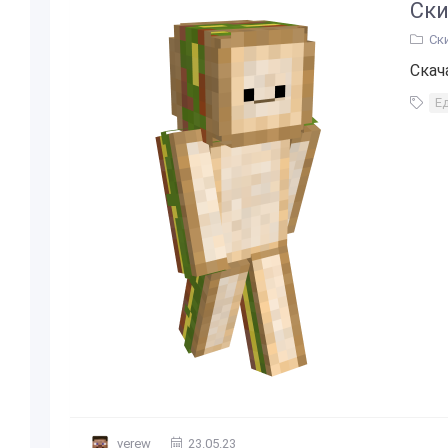
Ски
Ск
Скач
Е
verew
23.05.23