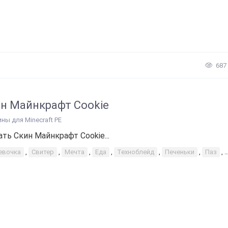
687
н Майнкрафт Cookie
ины для Minecraft PE
ать Скин Майнкрафт Cookie...
евочка
,
Свитер
,
Мечта
,
Еда
,
Техноблейд
,
Печеньки
,
Паз
,