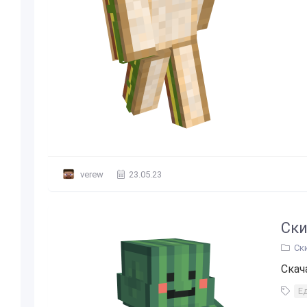
verew
23.05.23
Ски
Ск
Скач
Е