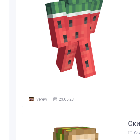
verew
23.05.23
Ски
Ск