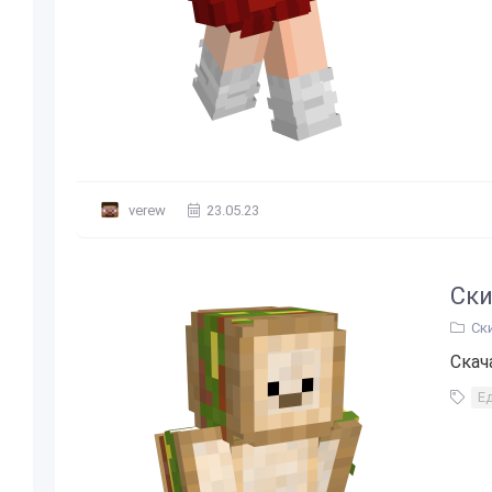
verew
23.05.23
Ски
Ск
Скач
Е