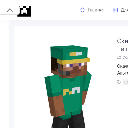
Главная
Для
Ски
пит
Ск
Скач
Альт
Е