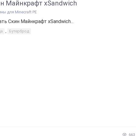
н Майнкрафт xSandwich
ины для Minecraft PE
ать Скин Майнкрафт xSandwich...
да
,
Бутерброд
663