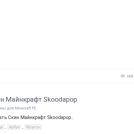
668
н Майнкрафт Skoodapop
ины для Minecraft PE
ать Скин Майнкрафт Skoodapop...
да
,
Арбуз
,
Фрукты