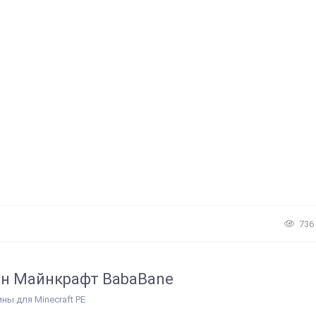
736
н Майнкрафт BabaBane
ины для Minecraft PE