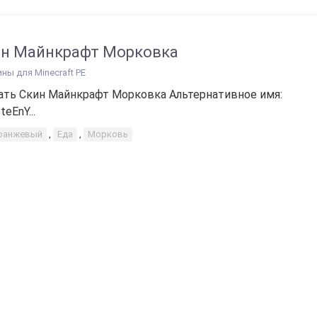
н Майнкрафт Морковка
ины для Minecraft PE
ать Скин Майнкрафт Морковка Альтернативное имя:
teEnY...
ранжевый
,
Еда
,
Морковь