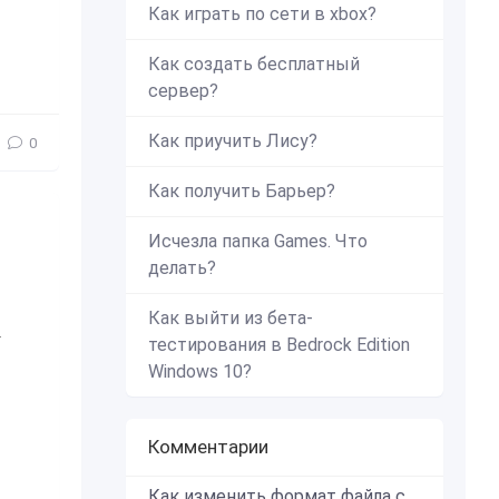
Как играть по сети в xbox?
Как создать бесплатный
сервер?
Как приучить Лису?
0
Как получить Барьер?
Исчезла папка Games. Что
делать?
Как выйти из бета-
Migration
,
Миграционный мыс
,
Майкрософт
,
майки
тестирования в Bedrock Edition
Windows 10?
Комментарии
Как изменить формат файла с zip в mcworld?