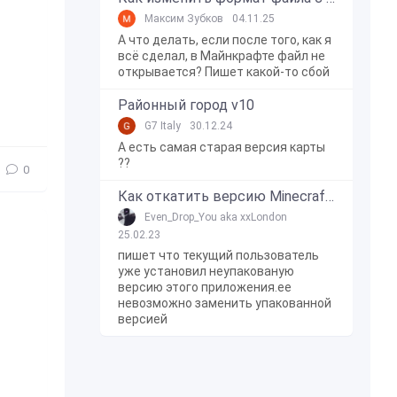
Максим Зубков
04.11.25
А что делать, если после того, как я
всё сделал, в Майнкрафте файл не
открывается? Пишет какой-то сбой
Районный город v10
G7 Italy
30.12.24
А есть самая старая версия карты
??
0
Как откатить версию Minecraft Bedrock Edition на Windows 10?
Even_Drop_You aka xxLondon
25.02.23
пишет что текущий пользователь
уже установил неупакованую
версию этого приложения.ее
невозможно заменить упакованной
версией