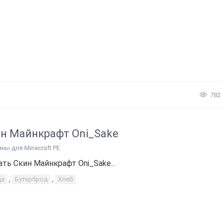
782
н Майнкрафт Oni_Sake
ины для Minecraft PE
ать Скин Майнкрафт Oni_Sake...
да
,
Бутерброд
,
Хлеб