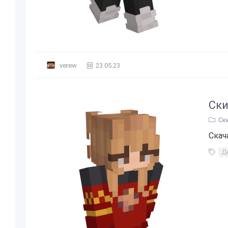
verew
23.05.23
Ски
Ск
Скач
Д