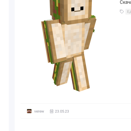
Скач
Е
verew
23.05.23