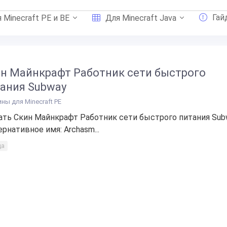
Гай
 Minecraft PE и BE
Для Minecraft Java
н Майнкрафт Работник сети быстрого
ания Subway
ины для Minecraft PE
ать Скин Майнкрафт Работник сети быстрого питания Sub
ернативное имя: Archasm...
да