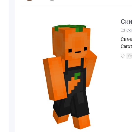
Ски
Ск
Скач
Carot
О