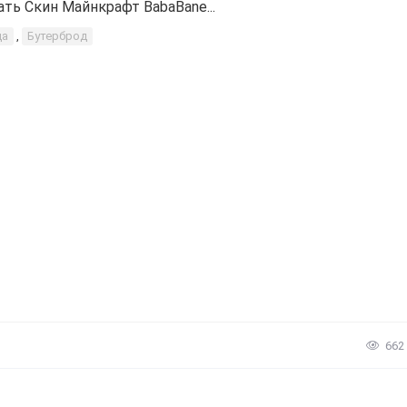
ать Скин Майнкрафт BabaBane...
да
,
Бутерброд
662