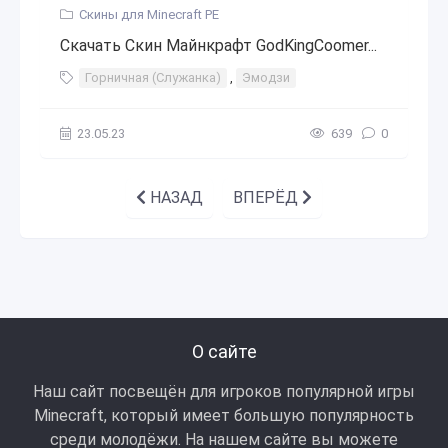
Скины для Minecraft PE
Скачать Скин Майнкрафт GodKingCoomer...
Горничная (Служанка)
,
Эмодзи
23.05.23
639
0
НАЗАД
ВПЕРЁД
О сайте
Наш сайт посвещён для игроков популярной игры
Minecraft, который имеет большую популярность
среди молодёжи. На нашем сайте вы можете