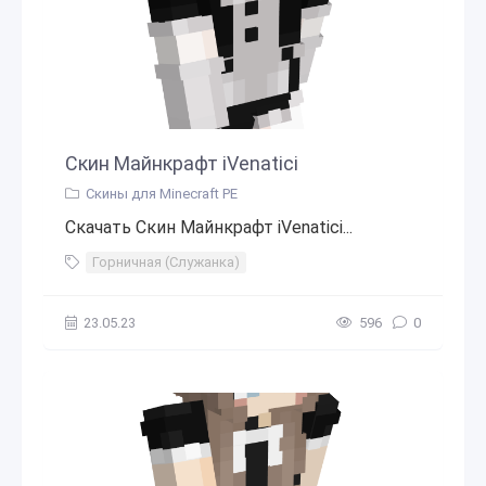
Скин Майнкрафт iVenatici
Скины для Minecraft PE
Скачать Скин Майнкрафт iVenatici...
Горничная (Служанка)
23.05.23
596
0