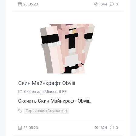
23.05.23
544
0
Скин Майнкрафт Obviii
Скины для Minecraft PE
Скачать Скин Майнкрафт Obviii...
Горничная (Служанка)
23.05.23
624
0