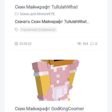
Скин Майнкрафт TullulahWhat
Скины для Minecraft PE
Скачать Скин Майнкрафт TullulahWhat...
Горничная (Служанка)
23.05.23
534
0
Скин Майнкрафт GodKingCoomer