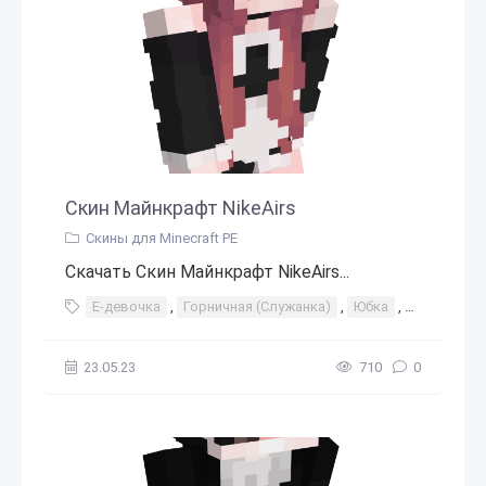
Скин Майнкрафт NikeAirs
Скины для Minecraft PE
Скачать Скин Майнкрафт NikeAirs...
Е-девочка
,
Горничная (Служанка)
,
Юбка
,
Женские ч
23.05.23
710
0