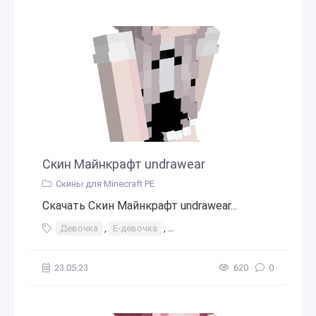
Скин Майнкрафт undrawear
Скины для Minecraft PE
Скачать Скин Майнкрафт undrawear...
Девочка
,
Е-девочка
,
Горничная (Служанка)
23.05.23
620
0