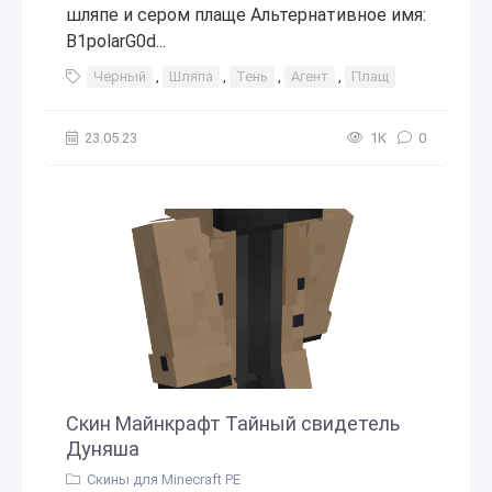
шляпе и сером плаще Альтернативное имя:
B1polarG0d...
Черный
,
Шляпа
,
Тень
,
Агент
,
Плащ
23.05.23
1К
0
Скин Майнкрафт Тайный свидетель
Дуняша
Скины для Minecraft PE