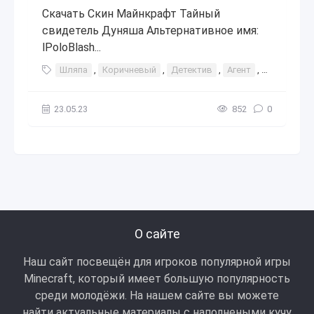
Скачать Скин Майнкрафт Тайный
свидетель Дуняша Альтернативное имя:
lPoloBlash...
Шляпа
,
Коричневый
,
Детектив
,
Агент
,
Плащ
,
In
23.05.23
852
0
О сайте
Наш сайт посвещён для игроков популярной игры
Minecraft, который имеет большую популярность
среди молодёжи. На нашем сайте вы можете
найти актуальные материалы с наполнеными кучу