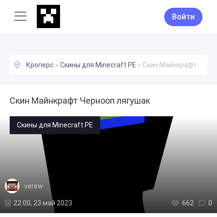
Войти
Кроперс
»
Скины для Minecraft PE
»
Скин Майнкрафт Чернооп лягушак
Скин Майнкрафт Чернооп лягушак
Скины для Minecraft PE
verew
22:00, 23 май 2023
662
0