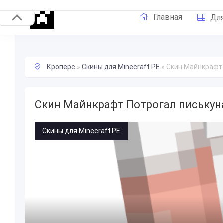
Главная
Для
Кроперс
»
Скины для Minecraft PE
»
Скин Майнкрафт 
Скин Майнкрафт Потрогал писькун
Скины для Minecraft PE