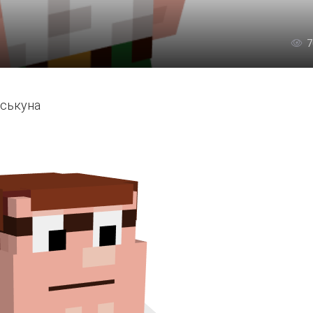
7
иськуна