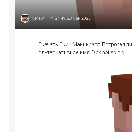
verew
21:49, 23 май 2023
Скачать Скин Майнкрафт Потрогал п
Альтернативное имя: Dick not so big