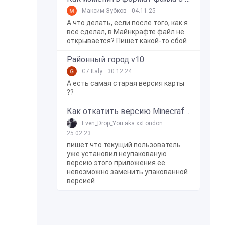
Максим Зубков
04.11.25
А что делать, если после того, как я
всё сделал, в Майнкрафте файл не
открывается? Пишет какой-то сбой
Районный город v10
G7 Italy
30.12.24
А есть самая старая версия карты
??
Как откатить версию Minecraft Bedrock Edition на Windows 10?
Even_Drop_You aka xxLondon
25.02.23
пишет что текущий пользователь
уже установил неупакованую
версию этого приложения.ее
невозможно заменить упакованной
версией