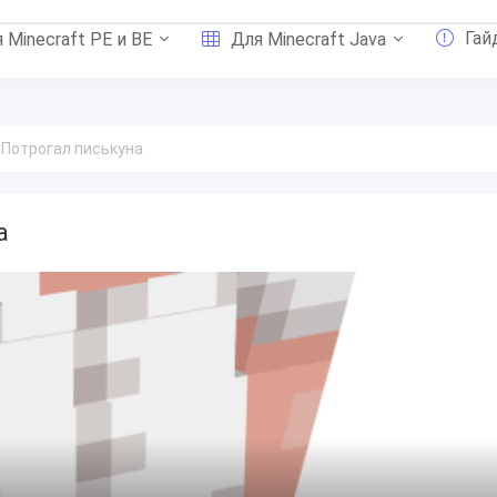
Гай
 Minecraft PE и BE
Для Minecraft Java
Потрогал писькуна
а