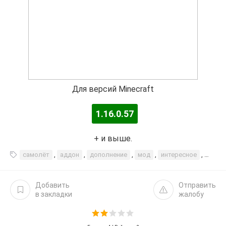
Для версий Minecraft
1.16.0.57
+ и выше.
самолёт
,
аддон
,
дополнение
,
мод
,
интересное
,
пасс
Добавить
Отправить
в закладки
жалобу